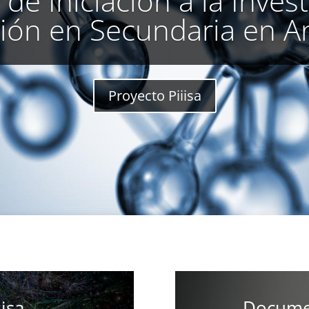
de Iniciación a la Inves
ión en Secundaria en A
Proyecto Piiisa
isa
Docume