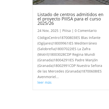
Listado de centros admitidos en
el proyecto PIIISA para el curso
2025/26
24 Nov, 2025
|
Piiisa
| 0 Comentario
CódigoCentro18700803IES Blas Infante
(Ogíjares)18009961IES Mediterráneo
(Salobreña)18007022IES La Zafra
(Motril)18003028CDP Regina Mundi
(Granada)18004291IES Padre Manjón
(Granada)18002991CDP Nuestra Señora
de las Mercedes (Granada)18700608IES
Avenmoriel...
leer más