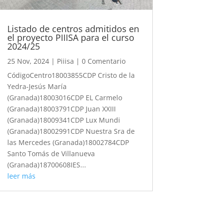
Listado de centros admitidos en
el proyecto PIIISA para el curso
2024/25
25 Nov, 2024
|
Piiisa
| 0 Comentario
CódigoCentro18003855CDP Cristo de la
Yedra-Jesús María
(Granada)18003016CDP EL Carmelo
(Granada)18003791CDP Juan XXIII
(Granada)18009341CDP Lux Mundi
(Granada)18002991CDP Nuestra Sra de
las Mercedes (Granada)18002784CDP
Santo Tomás de Villanueva
(Granada)18700608IES...
leer más