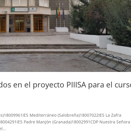
dos en el proyecto PIIISA para el curs
es)18009961IES Mediterráneo (Salobreña)18007022IES La Zafra
18004291IES Padre Manjón (Granada)18002991CDP Nuestra Señora
l...