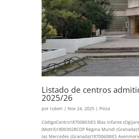
Listado de centros admiti
2025/26
por
ruben
|
Nov 24, 2025
|
Piiisa
CódigoCentro18700803IES Blas Infante (Ogíjar
(Motril)18003028CDP Regina Mundi (Granada)
las Mercedes (Granada)18700608IES Avenmorie