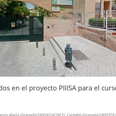
dos en el proyecto PIIISA para el curs
-Jesús María (Granada)18003016CDP EL Carmelo (Granada)1800379