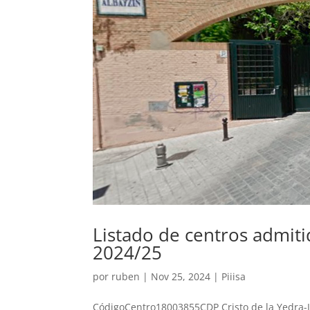
Listado de centros admiti
2024/25
por
ruben
|
Nov 25, 2024
|
Piiisa
CódigoCentro18003855CDP Cristo de la Yedra