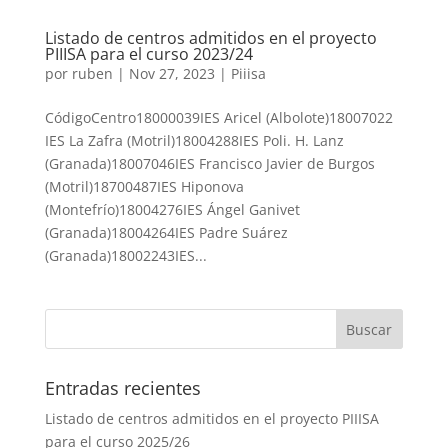
Listado de centros admitidos en el proyecto
PIIISA para el curso 2023/24
por
ruben
|
Nov 27, 2023
|
Piiisa
CódigoCentro18000039IES Aricel (Albolote)18007022
IES La Zafra (Motril)18004288IES Poli. H. Lanz
(Granada)18007046IES Francisco Javier de Burgos
(Motril)18700487IES Hiponova
(Montefrío)18004276IES Ángel Ganivet
(Granada)18004264IES Padre Suárez
(Granada)18002243IES...
Entradas recientes
Listado de centros admitidos en el proyecto PIIISA
para el curso 2025/26