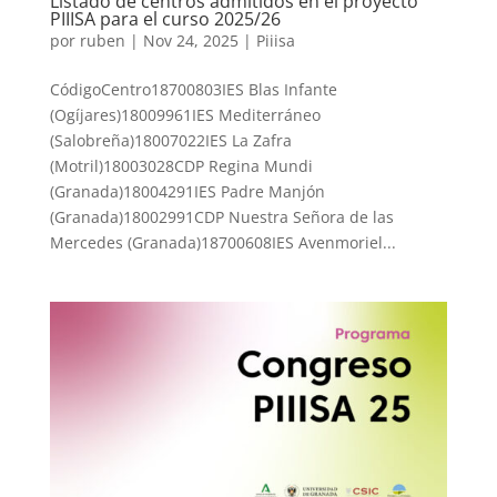
Listado de centros admitidos en el proyecto
PIIISA para el curso 2025/26
por
ruben
|
Nov 24, 2025
|
Piiisa
CódigoCentro18700803IES Blas Infante
(Ogíjares)18009961IES Mediterráneo
(Salobreña)18007022IES La Zafra
(Motril)18003028CDP Regina Mundi
(Granada)18004291IES Padre Manjón
(Granada)18002991CDP Nuestra Señora de las
Mercedes (Granada)18700608IES Avenmoriel...