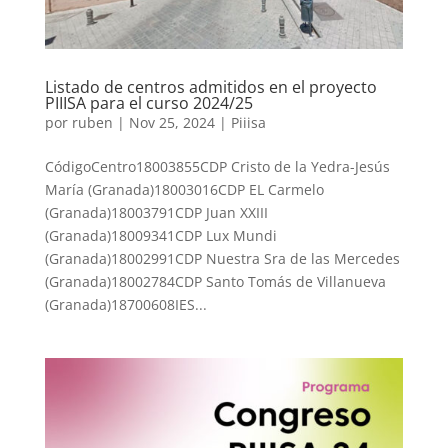
Listado de centros admitidos en el proyecto
PIIISA para el curso 2024/25
por
ruben
|
Nov 25, 2024
|
Piiisa
CódigoCentro18003855CDP Cristo de la Yedra-Jesús
María (Granada)18003016CDP EL Carmelo
(Granada)18003791CDP Juan XXIII
(Granada)18009341CDP Lux Mundi
(Granada)18002991CDP Nuestra Sra de las Mercedes
(Granada)18002784CDP Santo Tomás de Villanueva
(Granada)18700608IES...