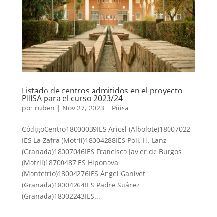
Listado de centros admitidos en el proyecto
PIIISA para el curso 2023/24
por
ruben
|
Nov 27, 2023
|
Piiisa
CódigoCentro18000039IES Aricel (Albolote)18007022
IES La Zafra (Motril)18004288IES Poli. H. Lanz
(Granada)18007046IES Francisco Javier de Burgos
(Motril)18700487IES Hiponova
(Montefrío)18004276IES Ángel Ganivet
(Granada)18004264IES Padre Suárez
(Granada)18002243IES...