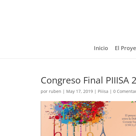
Inicio
El Proy
Congreso Final PIIISA 
por
ruben
|
May 17, 2019
|
Piiisa
|
0 Comenta